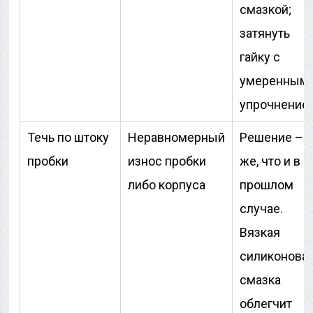
смазкой;
затянуть
гайку с
умеренным
упрочнение
Течь по штоку
Неравномерный
Решение – т
пробки
износ пробки
же, что и в
либо корпуса
прошлом
случае.
Вязкая
силиконова
смазка
облегчит