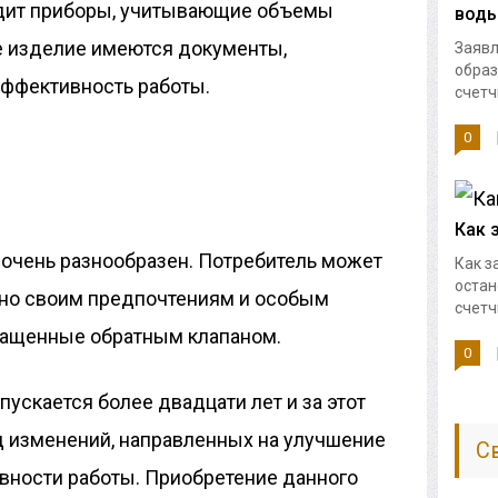
одит приборы, учитывающие объемы
воды
е изделие имеются документы,
Заявл
образ
ффективность работы.
счетч
0
Как 
очень разнообразен. Потребитель может
Как з
остан
сно своим предпочтениям и особым
счетчи
снащенные обратным клапаном.
0
ускается более двадцати лет и за этот
д изменений, направленных на улучшение
С
вности работы. Приобретение данного