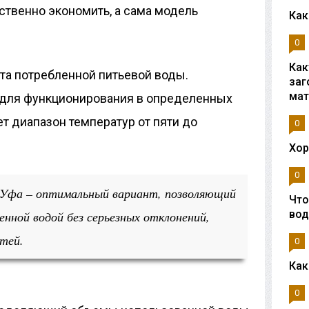
твенно экономить, а сама модель
Как
0
Как
та потребленной питьевой воды.
заг
мат
для функционирования в определенных
т диапазон температур от пяти до
0
Хор
0
Уфа – оптимальный вариант, позволяющий
Что
во
енной водой без серьезных отклонений,
тей.
0
Как
0