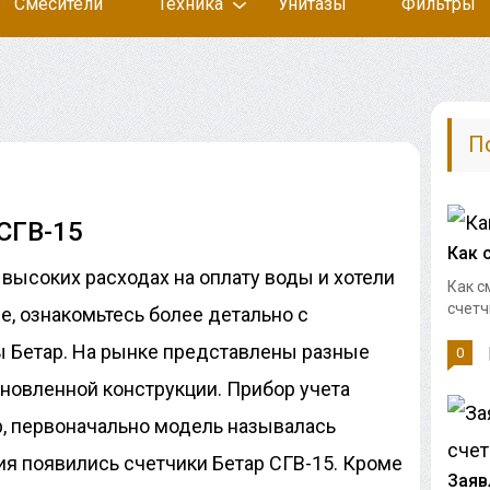
Смесители
Техника
Унитазы
Фильтры
П
СГВ-15
Как 
 высоких расходах на оплату воды и хотели
Как с
счетч
е, ознакомьтесь более детально с
ы Бетар. На рынке представлены разные
0
бновленной конструкции. Прибор учета
, первоначально модель называлась
я появились счетчики Бетар СГВ-15. Кроме
Заяв