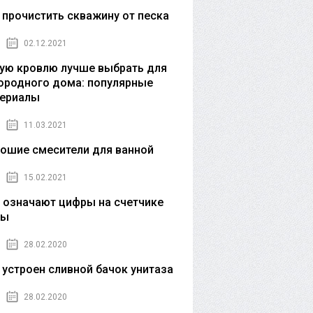
 прочистить скважину от песка
02.12.2021
ую кровлю лучше выбрать для
ородного дома: популярные
ериалы
11.03.2021
ошие смесители для ванной
15.02.2021
 означают цифры на счетчике
ды
28.02.2020
 устроен сливной бачок унитаза
28.02.2020