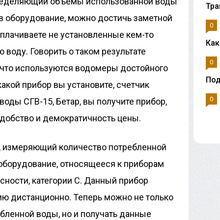
пределяющий объемы использованной воды
Тра
ив оборудование, можно достичь заметной
0
оплачиваете не установленные кем-то
Как
 воду. Говорить о таком результате
0
 что используются водомеры достойного
Под
какой прибор вы установите, счетчик
0
воды СГВ-15, Бетар, вы получите прибор,
удобство и демократичность цены.
р, измеряющий количество потребленной
 оборудование, относящееся к приборам
ности, категории С. Данный прибор
ю дистанционно. Теперь можно не только
бленной воды, но и получать данные